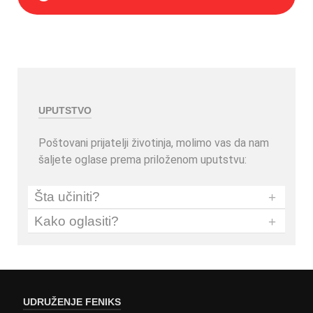
UPUTSTVO
Poštovani prijatelji životinja, molimo vas da nam
šaljete oglase prema priloženom uputstvu:
Šta učiniti?
+
Kako oglasiti?
+
UDRUŽENJE FENIKS