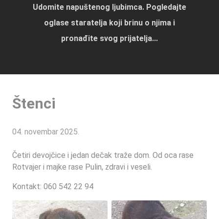
Udomite napuštenog ljubimca. Pogledajte
oglase staratelja koji brinu o njima i
pronađite svog prijatelja...
Štenci
04. novembar 2025.
Četiri devojčice i jedan dečak traže dom. Od oca rase
Rotvajer i majke rase Pulin, zdravi i veseli.
Kontakt: 060 542 22 94