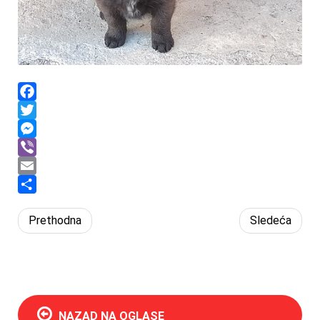
Facebook
Twitter
Messenger
Viber
Email
Share
Prethodna
Sledeća
NAZAD NA OGLASE