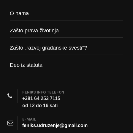
O nama
Zašto prava životinja
Zašto „razvoj građanske svesti“?
Deo iz statuta
FENIKS INFO TELEFON
+381 64 253 7115
od 12 do 16 sati
E-MAIL
feniks.udruzenje@gmail.com