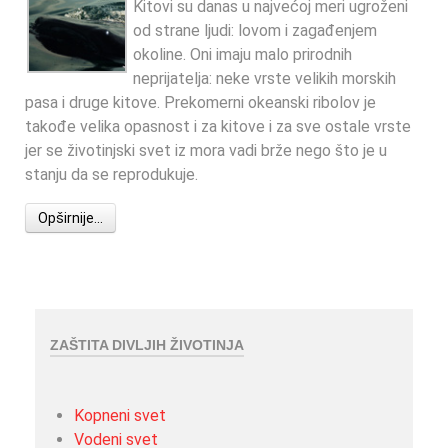
Kitovi su danas u najvećoj meri ugroženi
od strane ljudi: lovom i zagađenjem
okoline. Oni imaju malo prirodnih
neprijatelja: neke vrste velikih morskih
pasa i druge kitove. Prekomerni okeanski ribolov je
takođe velika opasnost i za kitove i za sve ostale vrste
jer se životinjski svet iz mora vadi brže nego što je u
stanju da se reprodukuje.
Opširnije...
ZAŠTITA DIVLJIH ŽIVOTINJA
Kopneni svet
Vodeni svet