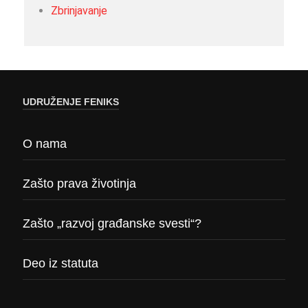
Zbrinjavanje
UDRUŽENJE FENIKS
O nama
Zašto prava životinja
Zašto „razvoj građanske svesti“?
Deo iz statuta