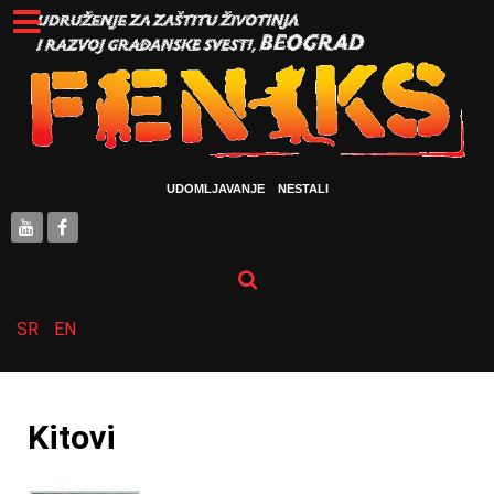
UDOMLJAVANJE
NESTALI
SR
EN
Kitovi