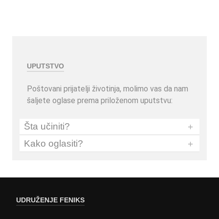
UPUTSTVO
Poštovani prijatelji životinja, molimo vas da nam
šaljete oglase prema priloženom uputstvu:
Šta učiniti?
+
Kako oglasiti?
+
UDRUŽENJE FENIKS