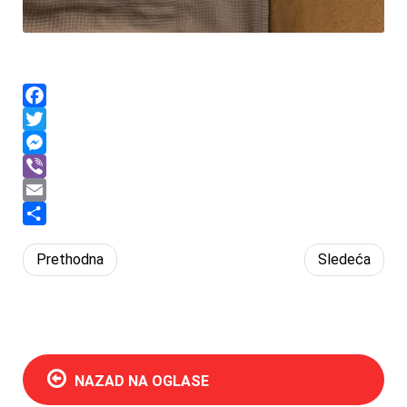
Facebook
Twitter
Messenger
Viber
Email
Share
Prethodna
Sledeća
NAZAD NA OGLASE