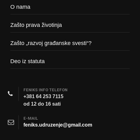
O nama
Zašto prava životinja
Zašto „razvoj građanske svesti“?
Deo iz statuta
FENIKS INFO TELEFON
+381 64 253 7115
od 12 do 16 sati
E-MAIL
feniks.udruzenje@gmail.com