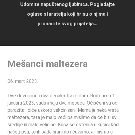
Udomite napuštenog ljubimca. Pogledajte
oglase staratelja koji brinu o njima i
pronađite svog prijatelja...
Mešanci maltezera
06. mart 2023.
Dve devojčice i dva dečaka traže dom. Rođeni su 1.
januara 2023, sada imaju dva meseca. Očišćeni su od
parazita i biće uskoro vakcinisani. Mama je neka vrsta
maltezera, tata je malo veći pa mislimo da će biti svi
srednje ili male veličine. Kuca se oštenila u kućici kod
našeg psa, te ih sada hranimo i čuvamo, ali nismo u